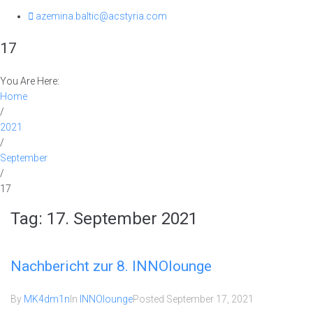
azemina.baltic@acstyria.com
17
You Are Here:
Home
/
2021
/
September
/
17
Tag:
17. September 2021
Nachbericht zur 8. INNOlounge
By
MK4dm1n
In
INNOlounge
Posted
September 17, 2021