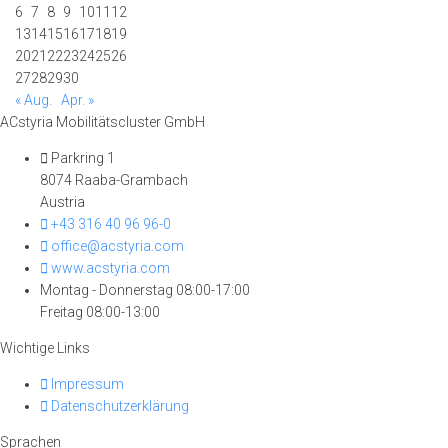
6
7
8
9
10
11
12
13
14
15
16
17
18
19
20
21
22
23
24
25
26
27
28
29
30
« Aug.
Apr. »
ACstyria Mobilitätscluster GmbH
Parkring 1
8074 Raaba-Grambach
Austria
+43 316 40 96 96-0
office@acstyria.com
www.acstyria.com
Montag - Donnerstag 08:00-17:00
Freitag 08:00-13:00
Wichtige Links
Impressum
Datenschutzerklärung
Sprachen