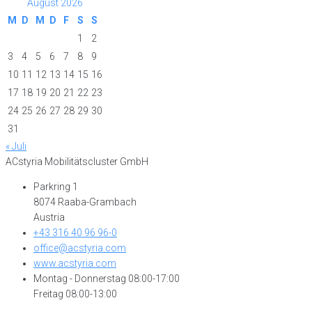
August 2026
M
D
M
D
F
S
S
1
2
3
4
5
6
7
8
9
10
11
12
13
14
15
16
17
18
19
20
21
22
23
24
25
26
27
28
29
30
31
« Juli
ACstyria Mobilitätscluster GmbH
Parkring 1
8074 Raaba-Grambach
Austria
+43 316 40 96 96-0
office@acstyria.com
www.acstyria.com
Montag - Donnerstag 08:00-17:00
Freitag 08:00-13:00