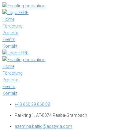
Skip
to
content
Home
Förderung
Projekte
Events
Kontakt
Home
Förderung
Projekte
Events
Kontakt
+43 660 29 068 08
Parkring 1, AT-8074 Raaba-Grambach
azemina.baltic@acstyria.com