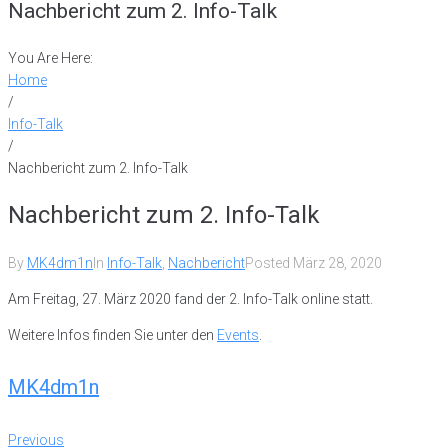
Nachbericht zum 2. Info-Talk
You Are Here:
Home
/
Info-Talk
/
Nachbericht zum 2. Info-Talk
Nachbericht zum 2. Info-Talk
By
MK4dm1n
In
Info-Talk
,
Nachbericht
Posted
März 28, 2020
Am Freitag, 27. März 2020 fand der 2. Info-Talk online statt.
Weitere Infos finden Sie unter den
Events
.
MK4dm1n
Beitrags-
Previous
Previous