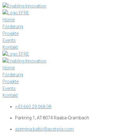
Skip
to
content
Home
Förderung
Projekte
Events
Kontakt
Home
Förderung
Projekte
Events
Kontakt
+43 660 29 068 08
Parkring 1, AT-8074 Raaba-Grambach
azemina.baltic@acstyria.com