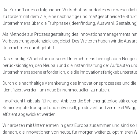
Die Zukunft eines erfolgreichen Wirtschaftsstandortes wird wesentlich
zu fördern mit dem Ziel, eine nachhaltige und maßgeschneiderte Stru
Unternehmens über die Frühphase (Ideenfindung, Auswahl, Gestaltung
Als Methode zur Prozessgestaltung des Innovationsmanagements hat I
Verbesserungspotenziale abgeleitet. Des Weiteren haben wir die Ausar
Unternehmen durchgeführt.
Das ständige Wachstum unseres Unternehmens bedingt auch Neugestalt
berücksichtigen, den Neubau und die Instandhaltung der Aufbauten un
Unternehmensebene erforderlich, die die Innovationsfähigkeit unter
Durch die nachhaltige Verankerung des Innovationsprozesses und die 
identifiziert werden, um neue Einnahmequellen zu nutzen.
Innofreight treibt als führender Anbieter die Schienengüterlogistik eu
Schienengütertransport und entwickelt, produziert und vermietet Wa
effizient abgewickelt werden.
Wir arbeiten mit Unternehmen in ganz Europa zusammen und sind so nah
danach, die Innovationen von heute, für morgen weiter zu optimieren W