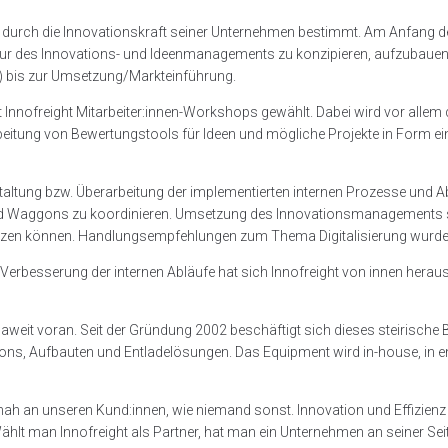
 durch die Innovationskraft seiner Unternehmen bestimmt. Am Anfang des
ktur des Innovations- und Ideenmanagements zu konzipieren, aufzubauen
) bis zur Umsetzung/Markteinführung.
nnofreight Mitarbeiter:innen-Workshops gewählt. Dabei wird vor alle
beitung von Bewertungstools für Ideen und mögliche Projekte in Form e
ung bzw. Überarbeitung der implementierten internen Prozesse und Ablä
d Waggons zu koordinieren. Umsetzung des Innovationsmanagements sind
stützen können. Handlungsempfehlungen zum Thema Digitalisierung wurde
Verbesserung der internen Abläufe hat sich Innofreight von innen hera
ropaweit voran. Seit der Gründung 2002 beschäftigt sich dieses steirisch
ggons, Aufbauten und Entladelösungen. Das Equipment wird in-house, in
 an unseren Kund:innen, wie niemand sonst. Innovation und Effizienz si
ählt man Innofreight als Partner, hat man ein Unternehmen an seiner Sei