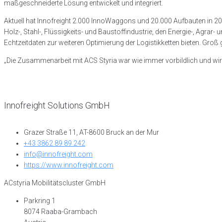
maßgeschneiderte Lösung entwickelt und integriert.
Aktuell hat Innofreight 2.000 InnoWaggons und 20.000 Aufbauten in 20 e
Holz-, Stahl-, Flüssigkeits- und Baustoffindustrie, den Energie-, Agrar-
Echtzeitdaten zur weiteren Optimierung der Logistikketten bieten. Groß 
„Die Zusammenarbeit mit ACS Styria war wie immer vorbildlich und wir 
Innofreight Solutions GmbH
Grazer Straße 11, AT-8600 Bruck an der Mur
+43 3862 89 89 242
info@innofreight.com
https://www.innofreight.com
ACstyria Mobilitätscluster GmbH
Parkring 1
8074 Raaba-Grambach