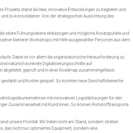
 Projekts stand die Idee, innovative Entwicklungen zu begleiten und
 und zu konsolidieren. Von der strategischen Ausrichtung des
m die obere Führungsebene einbezogen und mögliche Ansatzpunkte und
inzelner kleinerer Workshops mit Hilfe ausgewählter Personen aus dem
ufe. Dabei ist vor allem die organisatorische Herausforderung zu
 natürlich konkrete Digitalisierungsschritte auf
n abgeleitet, geprüft und in einer Roadmap zusammengefasst.
us gestärkt und Kosten gespart. So konnten neue Geschäftsbereiche
e Bahnlogistikunternehmen mit innovativen Logistiklösungen für den
 enger Zusammenarbeit mit Kund:innen. So können Rohstofftransporte
nd unsere Priorität. Wir treten nicht am Stand, sondern streben
te, das nicht nur optimiertes Equipment, sondern eine