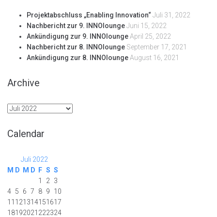
Projektabschluss „Enabling Innovation“
Juli 31, 2022
Nachbericht zur 9. INNOlounge
Juni 15, 2022
Ankündigung zur 9. INNOlounge
April 25, 2022
Nachbericht zur 8. INNOlounge
September 17, 2021
Ankündigung zur 8. INNOlounge
August 16, 2021
Archive
Archive
Calendar
Juli 2022
M
D
M
D
F
S
S
1
2
3
4
5
6
7
8
9
10
11
12
13
14
15
16
17
18
19
20
21
22
23
24