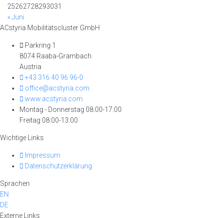
25
26
27
28
29
30
31
« Juni
ACstyria Mobilitätscluster GmbH
Parkring 1
8074 Raaba-Grambach
Austria
+43 316 40 96 96-0
office@acstyria.com
www.acstyria.com
Montag - Donnerstag 08:00-17:00
Freitag 08:00-13:00
Wichtige Links
Impressum
Datenschutzerklärung
Sprachen
EN
DE
Externe Links