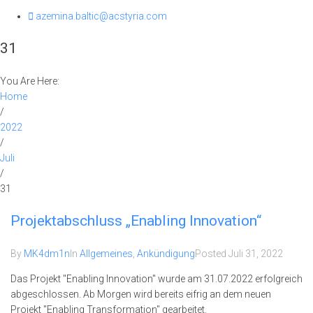
azemina.baltic@acstyria.com
31
You Are Here:
Home
/
2022
/
Juli
/
31
Projektabschluss „Enabling Innovation“
By
MK4dm1n
In
Allgemeines
,
Ankündigung
Posted
Juli 31, 2022
Das Projekt "Enabling Innovation" wurde am 31.07.2022 erfolgreich
abgeschlossen. Ab Morgen wird bereits eifrig an dem neuen
Projekt "Enabling Transformation" gearbeitet.