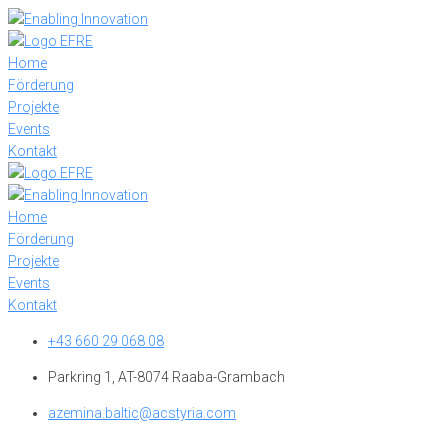
Skip
to
content
Home
Förderung
Projekte
Events
Kontakt
Home
Förderung
Projekte
Events
Kontakt
+43 660 29 068 08
Parkring 1, AT-8074 Raaba-Grambach
azemina.baltic@acstyria.com