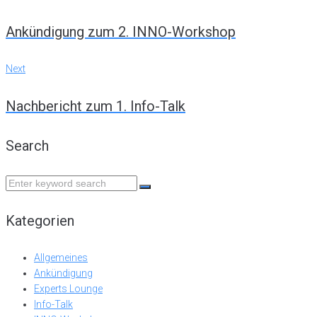
Navigation
Ankündigung zum 2. INNO-Workshop
Next
Next
Nachbericht zum 1. Info-Talk
Search
Search
for:
Kategorien
Allgemeines
Ankündigung
Experts Lounge
Info-Talk