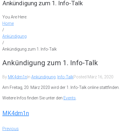
Ankündigung zum 1. Info-Talk
You Are Here:
Home
/
Ankündigung
/
Ankündigung zum 1. Info-Talk
Ankündigung zum 1. Info-Talk
By
MK4dm1n
In
Ankündigung
,
Info-Talk
Posted
März 16, 2020
Am Freitag, 20. März 2020 wird der 1. Info-Talk online stattfinden.
Weitere Infos finden Sie unter den
Events
.
MK4dm1n
Beitrags-
Previous
Previous