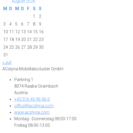
August 2026
M
D
M
D
F
S
S
1
2
3
4
5
6
7
8
9
10
11
12
13
14
15
16
17
18
19
20
21
22
23
24
25
26
27
28
29
30
31
« Juli
ACstyria Mobilitätscluster GmbH
Parkring 1
8074 Raaba-Grambach
Austria
+43 316 40 96 96-0
office@acstyria.com
www.acstyria.com
Montag - Donnerstag 08:00-17:00
Freitag 08:00-13:00