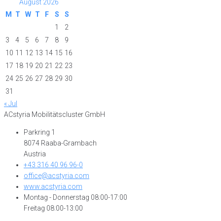
August 2026
M
T
W
T
F
S
S
1
2
3
4
5
6
7
8
9
10
11
12
13
14
15
16
17
18
19
20
21
22
23
24
25
26
27
28
29
30
31
« Jul
ACstyria Mobilitätscluster GmbH
Parkring 1
8074 Raaba-Grambach
Austria
+43 316 40 96 96-0
office@acstyria.com
www.acstyria.com
Montag - Donnerstag 08:00-17:00
Freitag 08:00-13:00