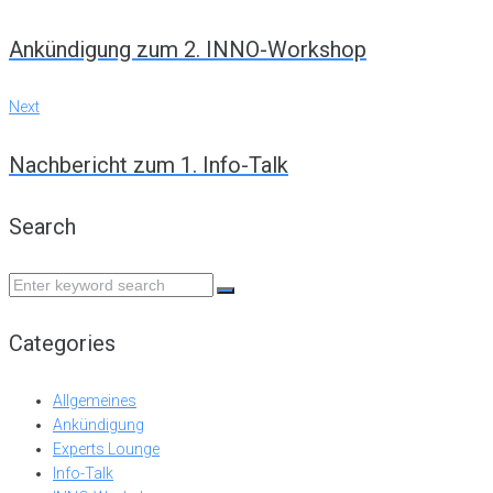
navigation
Ankündigung zum 2. INNO-Workshop
Next
Next
Nachbericht zum 1. Info-Talk
Search
Search
for:
Categories
Allgemeines
Ankündigung
Experts Lounge
Info-Talk