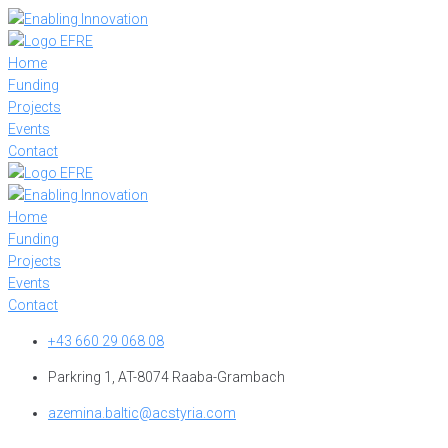
Skip
to
content
Home
Funding
Projects
Events
Contact
Home
Funding
Projects
Events
Contact
+43 660 29 068 08
Parkring 1, AT-8074 Raaba-Grambach
azemina.baltic@acstyria.com