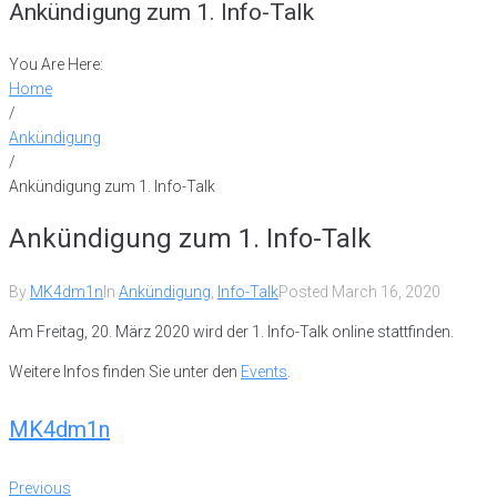
Ankündigung zum 1. Info-Talk
You Are Here:
Home
/
Ankündigung
/
Ankündigung zum 1. Info-Talk
Ankündigung zum 1. Info-Talk
By
MK4dm1n
In
Ankündigung
,
Info-Talk
Posted
March 16, 2020
Am Freitag, 20. März 2020 wird der 1. Info-Talk online stattfinden.
Weitere Infos finden Sie unter den
Events
.
MK4dm1n
Post
Previous
Previous