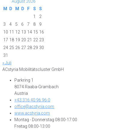
August 2026
M
D
M
D
F
S
S
1
2
3
4
5
6
7
8
9
10
11
12
13
14
15
16
17
18
19
20
21
22
23
24
25
26
27
28
29
30
31
« Juli
ACstyria Mobilitätscluster GmbH
Parkring 1
8074 Raaba-Grambach
Austria
+43 316 40 96 96-0
office@acstyria.com
www.acstyria.com
Montag - Donnerstag 08:00-17:00
Freitag 08:00-13:00