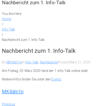
Nachbericht zum 1. Info-Talk
You Are Here:
Home
/
Info-Talk
/
Nachbericht zum 1. Info-Talk
Nachbericht zum 1. Info-Talk
By
MK4dm1n
In
Info-Talk
,
Nachbericht
Posted
März 21, 2020
Am Freitag, 20. März 2020 fand der 1. Info-Talk online statt.
Weitere Infos finden Sie unter den
Events
.
MK4dm1n
Beitrags-
Previous
Previous