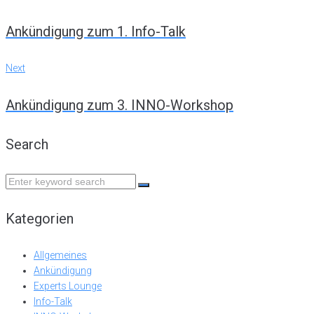
Navigation
Ankündigung zum 1. Info-Talk
Next
Next
Ankündigung zum 3. INNO-Workshop
Search
Search
for:
Kategorien
Allgemeines
Ankündigung
Experts Lounge
Info-Talk