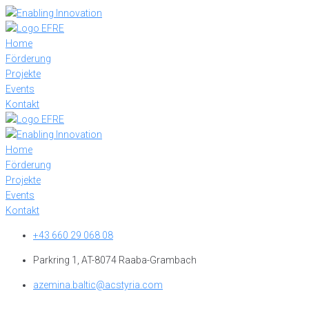
Skip
to
content
Home
Förderung
Projekte
Events
Kontakt
Home
Förderung
Projekte
Events
Kontakt
+43 660 29 068 08
Parkring 1, AT-8074 Raaba-Grambach
azemina.baltic@acstyria.com