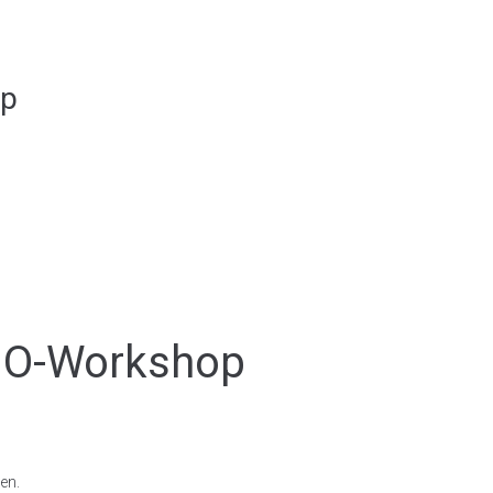
op
NO-Workshop
en.