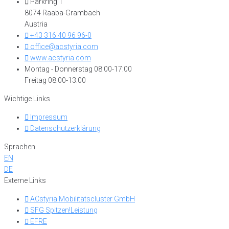
Parkring 1
8074 Raaba-Grambach
Austria
+43 316 40 96 96-0
office@acstyria.com
www.acstyria.com
Montag - Donnerstag 08:00-17:00
Freitag 08:00-13:00
Wichtige Links
Impressum
Datenschutzerklärung
Sprachen
EN
DE
Externe Links
ACstyria Mobilitätscluster GmbH
SFG Spitzen!Leistung
EFRE