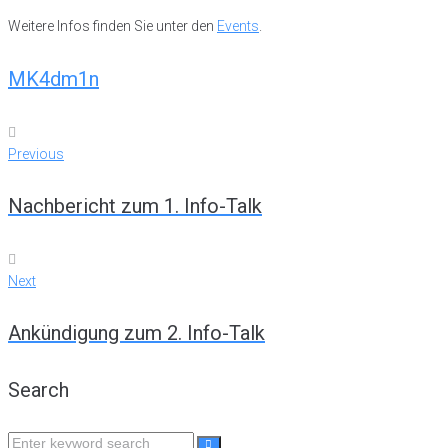
Weitere Infos finden Sie unter den
Events
.
MK4dm1n
Previous
Beitrags-
Previous
Navigation
Nachbericht zum 1. Info-Talk
Next
Next
Ankündigung zum 2. Info-Talk
Search
Search