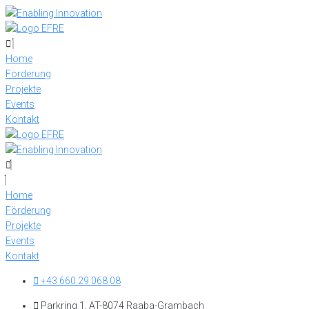
Skip
to
content
Home
Förderung
Projekte
Events
Kontakt
Home
Förderung
Projekte
Events
Kontakt
+43 660 29 068 08
Parkring 1, AT-8074 Raaba-Grambach