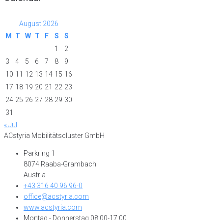
August 2026
M
T
W
T
F
S
S
1
2
3
4
5
6
7
8
9
10
11
12
13
14
15
16
17
18
19
20
21
22
23
24
25
26
27
28
29
30
31
« Jul
ACstyria Mobilitätscluster GmbH
Parkring 1
8074 Raaba-Grambach
Austria
+43 316 40 96 96-0
office@acstyria.com
www.acstyria.com
Montag - Donnerstag 08:00-17:00