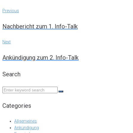
Post
Previous
Previous
navigation
Nachbericht zum 1. Info-Talk
Next
Next
Ankündigung zum 2. Info-Talk
Search
Search
for:
Categories
Allgemeines
Ankündigung