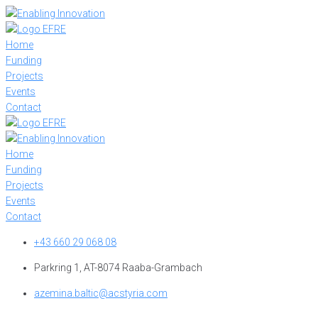
Skip
to
content
Home
Funding
Projects
Events
Contact
Home
Funding
Projects
Events
Contact
+43 660 29 068 08
Parkring 1, AT-8074 Raaba-Grambach
azemina.baltic@acstyria.com