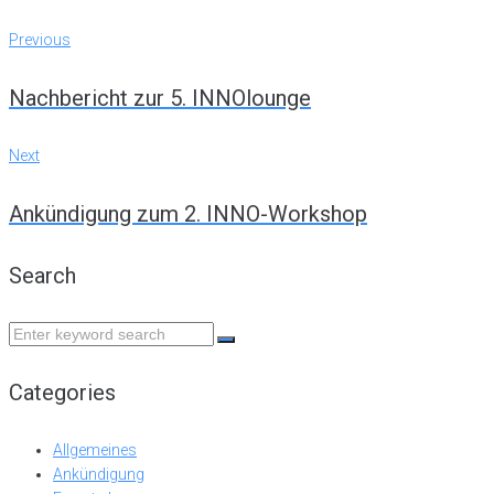
Post
Previous
Previous
navigation
Nachbericht zur 5. INNOlounge
Next
Next
Ankündigung zum 2. INNO-Workshop
Search
Search
for:
Categories
Allgemeines
Ankündigung