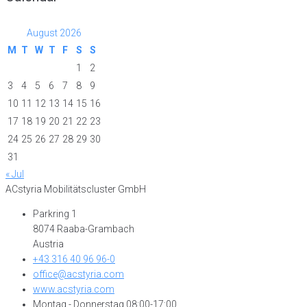
August 2026
M
T
W
T
F
S
S
1
2
3
4
5
6
7
8
9
10
11
12
13
14
15
16
17
18
19
20
21
22
23
24
25
26
27
28
29
30
31
« Jul
ACstyria Mobilitätscluster GmbH
Parkring 1
8074 Raaba-Grambach
Austria
+43 316 40 96 96-0
office@acstyria.com
www.acstyria.com
Montag - Donnerstag 08:00-17:00