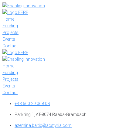
Skip
to
content
Home
Funding
Projects
Events
Contact
Home
Funding
Projects
Events
Contact
+43 660 29 068 08
Parkring 1, AT-8074 Raaba-Grambach
azemina.baltic@acstyria.com