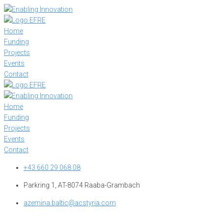
Skip
to
content
Home
Funding
Projects
Events
Contact
Home
Funding
Projects
Events
Contact
+43 660 29 068 08
Parkring 1, AT-8074 Raaba-Grambach
azemina.baltic@acstyria.com