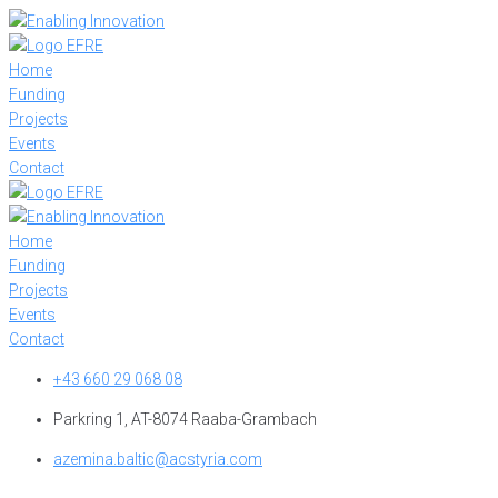
Skip
to
content
Home
Funding
Projects
Events
Contact
Home
Funding
Projects
Events
Contact
+43 660 29 068 08
Parkring 1, AT-8074 Raaba-Grambach
azemina.baltic@acstyria.com