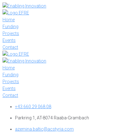
Skip
to
content
Home
Funding
Projects
Events
Contact
Home
Funding
Projects
Events
Contact
+43 660 29 068 08
Parkring 1, AT-8074 Raaba-Grambach
azemina.baltic@acstyria.com