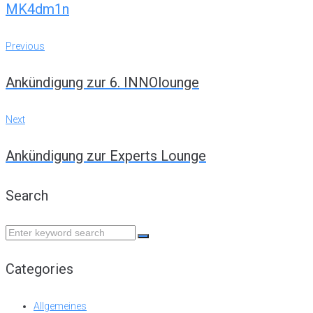
MK4dm1n
Previous
Post
Previous
Ankündigung zur 6. INNOlounge
navigation
Next
Next
Ankündigung zur Experts Lounge
Search
Search
for:
Categories
Allgemeines