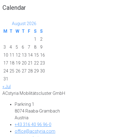
Calendar
August 2026
M
T
W
T
F
S
S
1
2
3
4
5
6
7
8
9
10
11
12
13
14
15
16
17
18
19
20
21
22
23
24
25
26
27
28
29
30
31
« Jul
ACstyria Mobilitätscluster GmbH
Parkring 1
8074 Raaba-Grambach
Austria
+43 316 40 96 96-0
office@acstyria.com