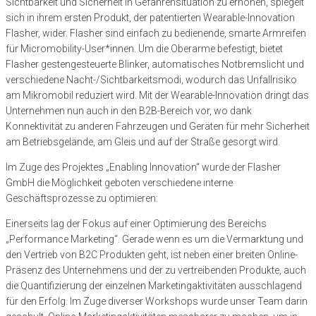
Sichtbarkeit und Sicherheit in Gefahrensituation zu erhöhen, spiegelt
sich in ihrem ersten Produkt, der patentierten Wearable-Innovation
Flasher, wider. Flasher sind einfach zu bedienende, smarte Armreifen
für Micromobility-User*innen. Um die Oberarme befestigt, bietet
Flasher gestengesteuerte Blinker, automatisches Notbremslicht und
verschiedene Nacht-/Sichtbarkeitsmodi, wodurch das Unfallrisiko
am Mikromobil reduziert wird. Mit der Wearable-Innovation dringt das
Unternehmen nun auch in den B2B-Bereich vor, wo dank
Konnektivität zu anderen Fahrzeugen und Geräten für mehr Sicherheit
am Betriebsgelände, am Gleis und auf der Straße gesorgt wird.
Im Zuge des Projektes „Enabling Innovation“ wurde der Flasher
GmbH die Möglichkeit geboten verschiedene interne
Geschäftsprozesse zu optimieren:
Einerseits lag der Fokus auf einer Optimierung des Bereichs
„Performance Marketing“. Gerade wenn es um die Vermarktung und
den Vertrieb von B2C Produkten geht, ist neben einer breiten Online-
Präsenz des Unternehmens und der zu vertreibenden Produkte, auch
die Quantifizierung der einzelnen Marketingaktivitäten ausschlagend
für den Erfolg. Im Zuge diverser Workshops wurde unser Team darin