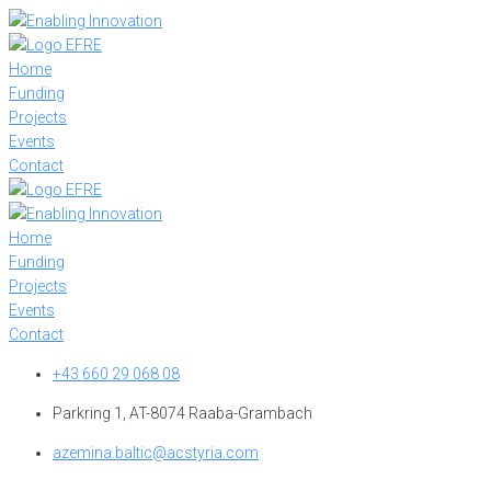
Skip
to
content
Home
Funding
Projects
Events
Contact
Home
Funding
Projects
Events
Contact
+43 660 29 068 08
Parkring 1, AT-8074 Raaba-Grambach
azemina.baltic@acstyria.com