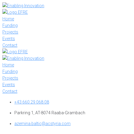
Skip
to
content
Home
Funding
Projects
Events
Contact
Home
Funding
Projects
Events
Contact
+43 660 29 068 08
Parkring 1, AT-8074 Raaba-Grambach
azemina.baltic@acstyria.com